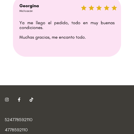
524778592110
4778592110