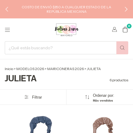
COSTO DE ENVIÓ $350 A CUALQUIER ESTADO DE LA
REPÚBLICA MEXICANA
0
Inicio
>
MODELOS 2026
>
MARICONERAS 2026
>
JULIETA
JULIETA
6 productos
Ordenar por:
Filtrar
Más vendidos