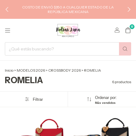
COSTO DE ENVIÓ $350 A CUALQUIER ESTADO DE LA
REPÚBLICA MEXICANA
0
Inicio
>
MODELOS 2026
>
CROSSBODY 2026
>
ROMELIA
ROMELIA
6 productos
Ordenar por:
Filtrar
Más vendidos