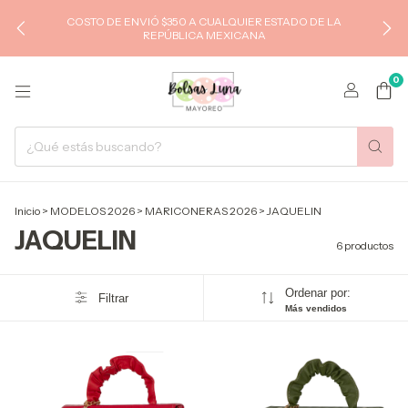
COSTO DE ENVIÓ $350 A CUALQUIER ESTADO DE LA
REPÚBLICA MEXICANA
0
Inicio
>
MODELOS 2026
>
MARICONERAS 2026
>
JAQUELIN
JAQUELIN
6 productos
Ordenar por:
Filtrar
Más vendidos