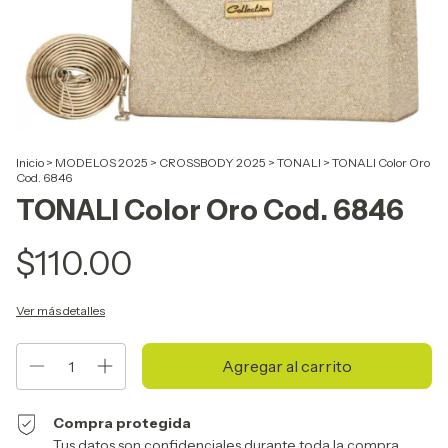
Inicio
>
MODELOS 2025
>
CROSSBODY 2025
>
TONALI
>
TONALI Color Oro
Cod. 6846
TONALI Color Oro Cod. 6846
$110.00
Ver más detalles
Compra protegida
Tus datos son confidenciales durante toda la compra.