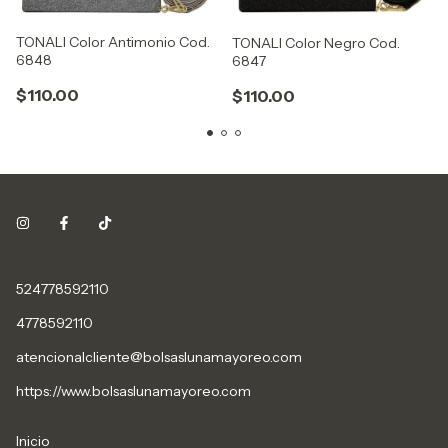
TONALI Color Antimonio Cod.
TONALI Color Negro Cod.
6848
6847
$110.00
$110.00
524778592110
4778592110
atencionalcliente@bolsaslunamayoreo.com
https://www.bolsaslunamayoreo.com
Inicio