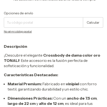
Entregas para el CP:
Cambiar CP
Opciones de envío
Calcular
No sé mi código postal
Descripción
¡Descubre el elegante
Crossbody de dama color oro
TONALI
! Este accesorio es la fusión perfecta de
sofisticación y funcionalidad.
Características Destacadas:
Material Premium:
Fabricado en
vinipiel
con forro
textil, garantizando durabilidad y un estilo chic.
Dimensiones Prácticas:
Con un
ancho de 7.5 cm
,
largo de 22 cm
y
alto de 12 cm
, es ideal para tus