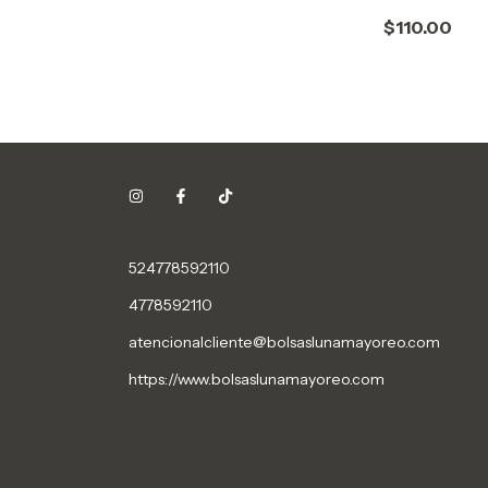
$110.00
524778592110
4778592110
atencionalcliente@bolsaslunamayoreo.com
https://www.bolsaslunamayoreo.com