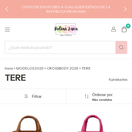
COSTO DE ENVIÓ $350 A CUALQUIER ESTADO DE LA
REPÚBLICA MEXICANA
0
Inicio
>
MODELOS 2025
>
CROSSBODY 2025
>
TERE
TERE
6 productos
Ordenar por:
Filtrar
Más vendidos